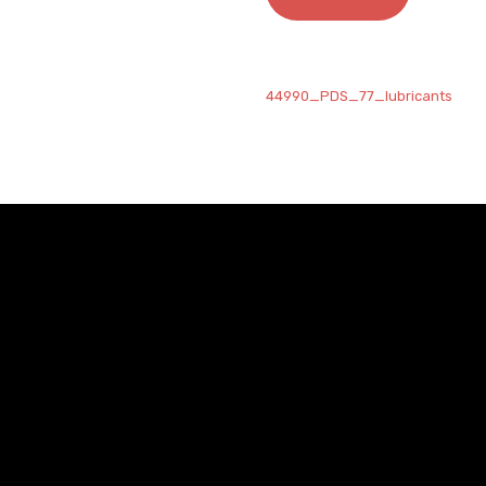
44990_PDS_77_lubricants