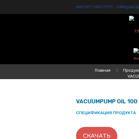
ИМПОРТ ОЙЛ ГРУП - ОФИЦИАЛ
Главная
Продук
VACU
VACUUMPUMP OIL 100
СПЕЦИФИКАЦИЯ ПРОДУКТА
СКАЧАТЬ