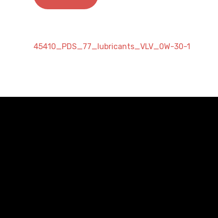
45410_PDS_77_lubricants_VLV_0W-30-1