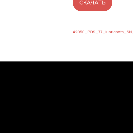
СКАЧАТЬ
42050_PDS_77_lubricants_SN