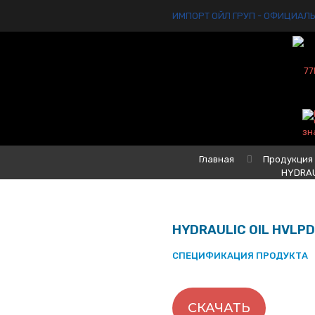
ИМПОРТ ОЙЛ ГРУП - ОФИЦИАЛ
Главная
Продукция
HYDRAU
HYDRAULIC OIL HVLPD
СПЕЦИФИКАЦИЯ ПРОДУКТА
СКАЧАТЬ